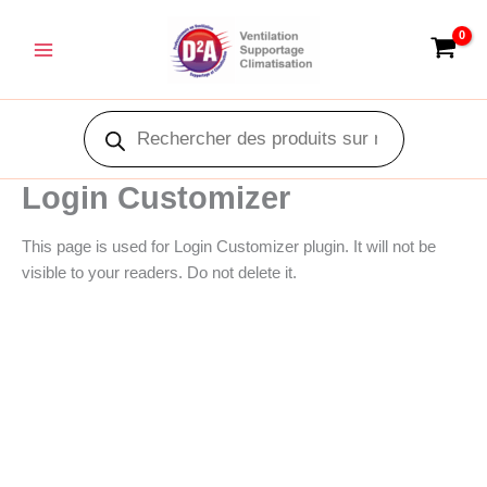
Aller
Main
au
Menu
contenu
Recherche
de
produits
Login Customizer
This page is used for Login Customizer plugin. It will not be
visible to your readers. Do not delete it.