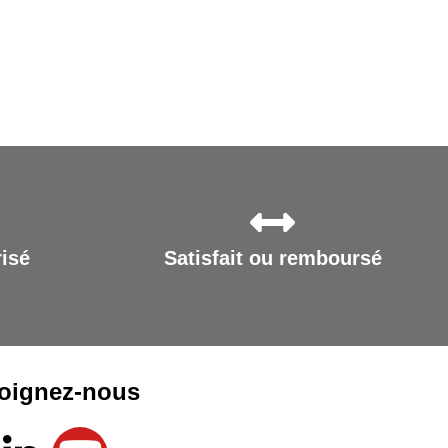
isé
Satisfait ou remboursé
oignez-nous
L
Y